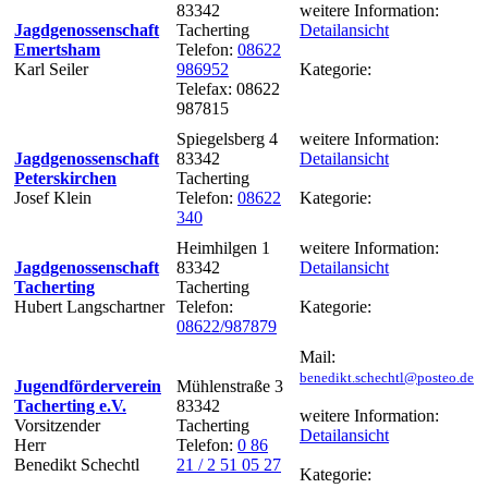
83342
weitere Information:
Jagdgenossenschaft
Tacherting
Detailansicht
Emertsham
Telefon:
08622
Karl Seiler
986952
Kategorie:
Telefax: 08622
987815
Spiegelsberg 4
weitere Information:
Jagdgenossenschaft
83342
Detailansicht
Peterskirchen
Tacherting
Josef Klein
Telefon:
08622
Kategorie:
340
Heimhilgen 1
weitere Information:
Jagdgenossenschaft
83342
Detailansicht
Tacherting
Tacherting
Hubert Langschartner
Telefon:
Kategorie:
08622/987879
Mail:
benedikt.schechtl@posteo.de
Jugendförderverein
Mühlenstraße 3
Tacherting e.V.
83342
weitere Information:
Vorsitzender
Tacherting
Detailansicht
Herr
Telefon:
0 86
Benedikt Schechtl
21 / 2 51 05 27
Kategorie: