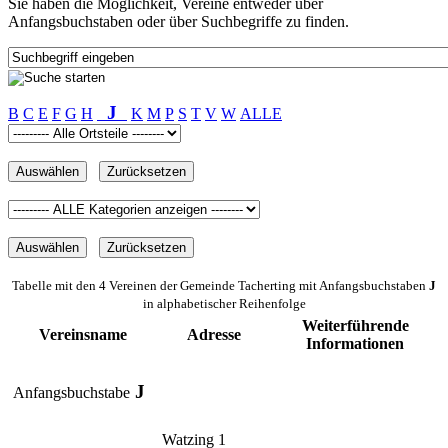
Sie haben die Möglichkeit, Vereine entweder über
Anfangsbuchstaben oder über Suchbegriffe zu finden.
J
B
C
E
F
G
H
K
M
P
S
T
V
W
ALLE
Tabelle mit den 4 Vereinen der Gemeinde Tacherting mit Anfangsbuchstaben
J
in alphabetischer Reihenfolge
Weiterführende
Vereinsname
Adresse
Informationen
J
Anfangsbuchstabe
Watzing 1