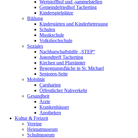
Wertstoffhof und -sammelstellen
Gemeindefriedhof Tacherting
Kinderspielplätze
Bildung
Kindergärten und Kinderbetreuung
Schulen
Musikschule
Volkshochschule
Soziales
Nachbarschaftshilfe „STEP“
Jugendtreff Tacherting
Kirchen und Pfarrämter
Begegnungsfläche in St. Michael
Senioren-Seite
Mobilität
Carsharing
Öffentlicher Nahverkehr
Gesundheit
Ärzte
Krankenhäuser
Apotheken
Kultur & Freizeit
Vereine
Heimatmuseum
Schulmuseum