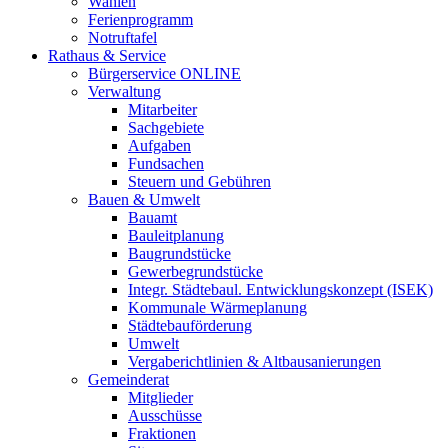
Wahlen
Ferienprogramm
Notruftafel
Rathaus & Service
Bürgerservice ONLINE
Verwaltung
Mitarbeiter
Sachgebiete
Aufgaben
Fundsachen
Steuern und Gebühren
Bauen & Umwelt
Bauamt
Bauleitplanung
Baugrundstücke
Gewerbegrundstücke
Integr. Städtebaul. Entwicklungskonzept (ISEK)
Kommunale Wärmeplanung
Städtebauförderung
Umwelt
Vergaberichtlinien & Altbausanierungen
Gemeinderat
Mitglieder
Ausschüsse
Fraktionen