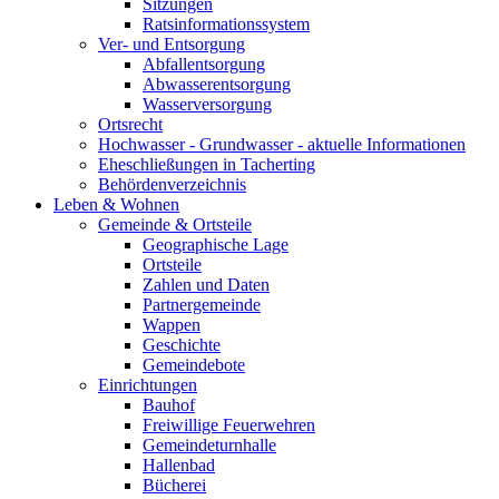
Sitzungen
Ratsinformationssystem
Ver- und Entsorgung
Abfallentsorgung
Abwasserentsorgung
Wasserversorgung
Ortsrecht
Hochwasser - Grundwasser - aktuelle Informationen
Eheschließungen in Tacherting
Behördenverzeichnis
Leben & Wohnen
Gemeinde & Ortsteile
Geographische Lage
Ortsteile
Zahlen und Daten
Partnergemeinde
Wappen
Geschichte
Gemeindebote
Einrichtungen
Bauhof
Freiwillige Feuerwehren
Gemeindeturnhalle
Hallenbad
Bücherei