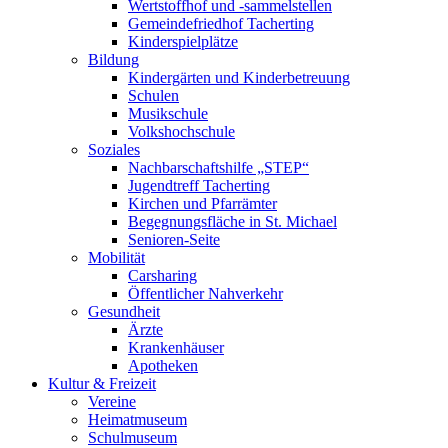
Wertstoffhof und -sammelstellen
Gemeindefriedhof Tacherting
Kinderspielplätze
Bildung
Kindergärten und Kinderbetreuung
Schulen
Musikschule
Volkshochschule
Soziales
Nachbarschaftshilfe „STEP“
Jugendtreff Tacherting
Kirchen und Pfarrämter
Begegnungsfläche in St. Michael
Senioren-Seite
Mobilität
Carsharing
Öffentlicher Nahverkehr
Gesundheit
Ärzte
Krankenhäuser
Apotheken
Kultur & Freizeit
Vereine
Heimatmuseum
Schulmuseum