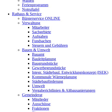
Wahlen
Ferienprogramm
Notruftafel
Rathaus & Service
Bürgerservice ONLINE
Verwaltung
Mitarbeiter
Sachgebiete
Aufgaben
Fundsachen
Steuern und Gebühren
Bauen & Umwelt
Bauamt
Bauleitplanung
Baugrundstücke
Gewerbegrundstücke
Integr. Städtebaul. Entwicklungskonzept (ISEK)
Kommunale Wärmeplanung
Städtebauförderung
Umwelt
Vergaberichtlinien & Altbausanierungen
Gemeinderat
Mitglieder
Ausschüsse
Fraktionen