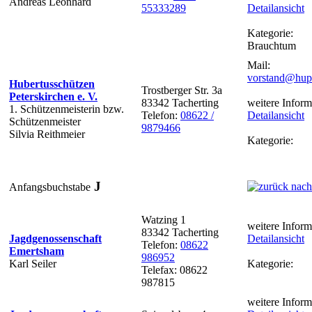
Andreas Leonhard
55333289
Detailansicht
Kategorie:
Brauchtum
Mail:
vorstand@hup
Hubertusschützen
Trostberger Str. 3a
Peterskirchen e. V.
83342 Tacherting
weitere Inform
1. Schützenmeisterin bzw.
Telefon:
08622 /
Detailansicht
Schützenmeister
9879466
Silvia Reithmeier
Kategorie:
J
Anfangsbuchstabe
Watzing 1
weitere Inform
83342 Tacherting
Jagdgenossenschaft
Detailansicht
Telefon:
08622
Emertsham
986952
Karl Seiler
Kategorie:
Telefax: 08622
987815
weitere Inform