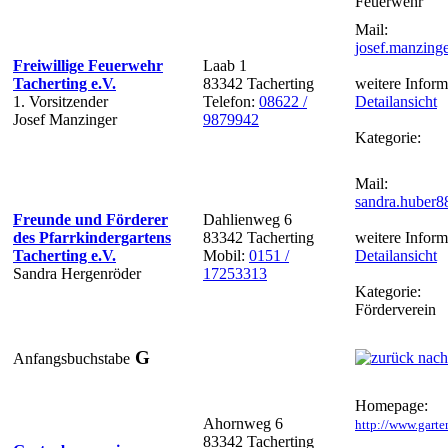
Feuerwehr
Mail:
josef.manzin
Freiwillige Feuerwehr
Laab 1
Tacherting e.V.
83342 Tacherting
weitere Inform
1. Vorsitzender
Telefon:
08622 /
Detailansicht
Josef Manzinger
9879942
Kategorie:
Mail:
sandra.huber
Freunde und Förderer
Dahlienweg 6
des Pfarrkindergartens
83342 Tacherting
weitere Inform
Tacherting e.V.
Mobil:
0151 /
Detailansicht
Sandra Hergenröder
17253313
Kategorie:
Förderverein
G
Anfangsbuchstabe
Homepage:
Ahornweg 6
http://www.garte
83342 Tacherting