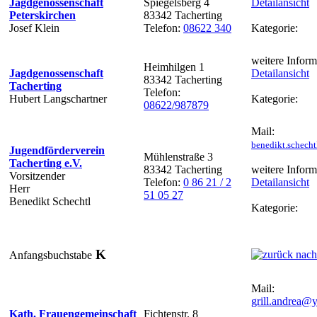
Jagdgenossenschaft
Spiegelsberg 4
Detailansicht
Peterskirchen
83342 Tacherting
Josef Klein
Telefon:
08622 340
Kategorie:
weitere Inform
Heimhilgen 1
Jagdgenossenschaft
Detailansicht
83342 Tacherting
Tacherting
Telefon:
Hubert Langschartner
Kategorie:
08622/987879
Mail:
benedikt.schech
Jugendförderverein
Mühlenstraße 3
Tacherting e.V.
83342 Tacherting
weitere Inform
Vorsitzender
Telefon:
0 86 21 / 2
Detailansicht
Herr
51 05 27
Benedikt Schechtl
Kategorie:
K
Anfangsbuchstabe
Mail:
grill.andrea@
Kath. Frauengemeinschaft
Fichtenstr. 8