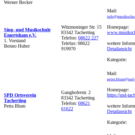
Werner Becker
Mail:
info@musikschu
Witzmoninger Str. 15
Homepage:
Sing- und Musikschule
83342 Tacherting
www.musiksch
Emertsham e.V.
Telefon:
08622 227
1. Vorstand
Telefax: 08622
weitere Inform
Benno Huber
919970
Detailansicht
Kategorie:
Mail:
petra.blum@spd-
Homepage:
Ganghoferstr. 2
SPD Ortsverein
https://spd-tac
83342 Tacherting
Tacherting
Telefon:
08621
Petra Blum
weitere Inform
61622
Detailansicht
Kategorie: