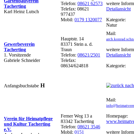
Gartenbauverein
Telefon:
08621 62573
weitere Inform
Tacherting
Telefax: 08621
Detailansicht
Karl Heinz Lutsch
977437
Mobil:
0179 1320077
Kategorie:
Natur
Mail:
Hauptstr. 14
arch.konrad.sch
Gewerbeverein
83371 Stein a. d.
Tacherting
Traun
weitere Inform
1. Vorsitzende
Telefon:
08621/2501
Detailansicht
Gabriele Schneider
Telefax:
08634/624818
Kategorie:
H
Anfangsbuchstabe
Mail:
info@heimatverei
Ferner Weg 13 a
Homepage:
Verein für Heimatpflege
83342 Tacherting
www.heimatver
und Kultur Tacherting
Telefon:
08621 3546
e.V.
Mobil:
0151
weitere Inform