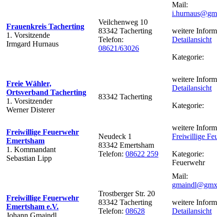
Mail:
i.hurnaus@gm
Veilchenweg 10
Frauenkreis Tacherting
83342 Tacherting
weitere Inform
1. Vorsitzende
Telefon:
Detailansicht
Irmgard Hurnaus
08621/63026
Kategorie:
weitere Inform
Freie Wähler,
Detailansicht
Ortsverband Tacherting
83342 Tacherting
1. Vorsitzender
Kategorie:
Werner Disterer
weitere Inform
Freiwillige Feuerwehr
Neudeck 1
Freiwillige F
Emertsham
83342 Emertsham
1. Kommandant
Telefon:
08622 259
Kategorie:
Sebastian Lipp
Feuerwehr
Mail:
gmaindl@gmx
Trostberger Str. 20
Freiwillige Feuerwehr
83342 Tacherting
weitere Inform
Emertsham e.V.
Telefon:
08628
Detailansicht
Johann Gmaindl