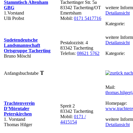
Stammtisch Altenham
Tachertinger Str. 5a
GBG
83342 Tacherting/OT
weitere Inform
1.Vorstand
Emertsham
Detailansicht
Ulli Probst
Mobil:
0171 5417716
Kategorie:
weitere Inform
Sudetendeutsche
Pestalozzistr. 4
Detailansicht
Landsmannschaft
83342 Tacherting
Ortsgruppe Tacherting
Telefon:
08621 5762
Kategorie:
Bruno Möschl
T
Anfangsbuchstabe
Mail:
thomas.hilger(a
Trachtenverein
Homepage:
Spreit 2
D'Mörntaler
www.trachtenv
83342 Tacherting
Peterskirchen
Mobil:
0171 /
1. Vorstand
weitere Inform
4415154
Thomas Hilger
Detailansicht