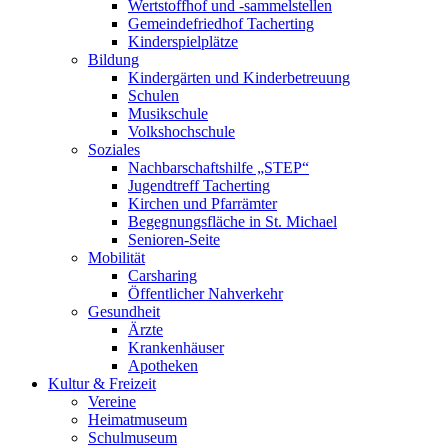
Wertstoffhof und -sammelstellen
Gemeindefriedhof Tacherting
Kinderspielplätze
Bildung
Kindergärten und Kinderbetreuung
Schulen
Musikschule
Volkshochschule
Soziales
Nachbarschaftshilfe „STEP“
Jugendtreff Tacherting
Kirchen und Pfarrämter
Begegnungsfläche in St. Michael
Senioren-Seite
Mobilität
Carsharing
Öffentlicher Nahverkehr
Gesundheit
Ärzte
Krankenhäuser
Apotheken
Kultur & Freizeit
Vereine
Heimatmuseum
Schulmuseum