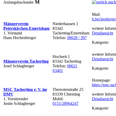
M
Anfangsbuchstabe
Mail:
h.hechenberge
Männerverein
Niederhausen 1
Peterskirchen-Emertsham
83342
weitere Inform
1. Vorstand
Tacherting/Emertsham
Detailansicht
Hans Hechenberger
Telefon:
08628 / 397
Kategorie:
weitere Inform
Hochreit 1
Detailansicht
Männerverein Tacherting
83342 Tacherting
Josef Schlagberger
Telefon:
08621
Kategorie:
63401
Homepage:
https://msc-tac
MSC Tacherting e. V. im
Theresienstraße 25
DMV
83339 Chieming
weitere Inform
1. Vorsitzender
Mobil:
Detailansicht
Justin Schlagberger
0151/28964247
Kategorie: