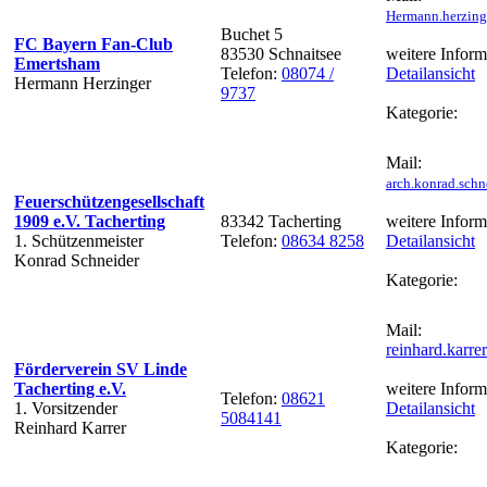
Hermann.herzing
Buchet 5
FC Bayern Fan-Club
83530 Schnaitsee
weitere Inform
Emertsham
Telefon:
08074 /
Detailansicht
Hermann Herzinger
9737
Kategorie:
Mail:
arch.konrad.sch
Feuerschützengesellschaft
1909 e.V. Tacherting
83342 Tacherting
weitere Inform
1. Schützenmeister
Telefon:
08634 8258
Detailansicht
Konrad Schneider
Kategorie:
Mail:
reinhard.karr
Förderverein SV Linde
Tacherting e.V.
weitere Inform
Telefon:
08621
1. Vorsitzender
Detailansicht
5084141
Reinhard Karrer
Kategorie: