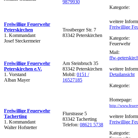
9879930
Kategorie:
weitere Inform
Freiwillige Feuerwehr
Freiwillige Fe
Peterskirchen
Trostberger Str. 7
1. Kommandant
83342 Peterskirchen
Kategorie:
Josef Steckermeier
Feuerwehr
Mail:
ffw-peterski
Freiwillige Feuerwehr
Am Steinbruch 35
Peterskirchen e.V.
83342 Peterskirchen
weitere Inform
1. Vorstand
Mobil:
0151 /
Detailansicht
Alban Mayer
16527185
Kategorie:
Homepage:
http://www.feuer
Freiwillige Feuerwehr
Flurstrasse 5
Tacherting
weitere Inform
83342 Tacherting
1. Kommandant
Freiwillige Fe
Telefon:
08621 5738
Walter Hofstetter
Kategorie: