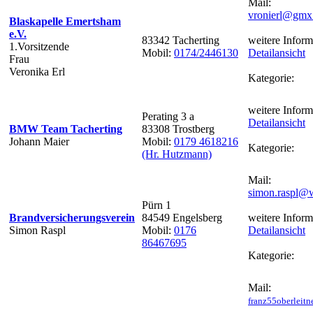
Mail:
vronierl@gmx
Blaskapelle Emertsham
e.V.
83342 Tacherting
weitere Inform
1.Vorsitzende
Mobil:
0174/2446130
Detailansicht
Frau
Veronika Erl
Kategorie:
weitere Inform
Perating 3 a
Detailansicht
BMW Team Tacherting
83308 Trostberg
Johann Maier
Mobil:
0179 4618216
Kategorie:
(Hr. Hutzmann)
Mail:
simon.raspl@
Pürn 1
Brandversicherungsverein
84549 Engelsberg
weitere Inform
Simon Raspl
Mobil:
0176
Detailansicht
86467695
Kategorie:
Mail:
franz55oberleit