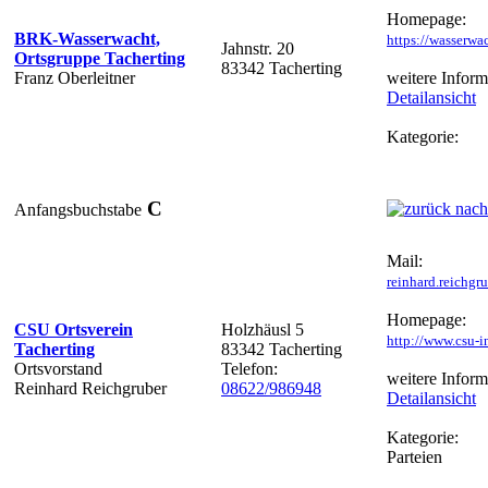
Homepage:
BRK-Wasserwacht,
https://wasserwa
Jahnstr. 20
Ortsgruppe Tacherting
83342 Tacherting
Franz Oberleitner
weitere Inform
Detailansicht
Kategorie:
C
Anfangsbuchstabe
Mail:
reinhard.reichgr
Homepage:
CSU Ortsverein
Holzhäusl 5
http://www.csu-i
Tacherting
83342 Tacherting
Ortsvorstand
Telefon:
weitere Inform
Reinhard Reichgruber
08622/986948
Detailansicht
Kategorie:
Parteien