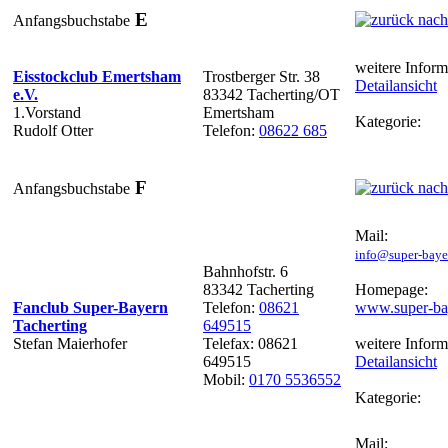
E
Anfangsbuchstabe
weitere Inform
Eisstockclub Emertsham
Trostberger Str. 38
Detailansicht
e.V.
83342 Tacherting/OT
1.Vorstand
Emertsham
Kategorie:
Rudolf Otter
Telefon:
08622 685
F
Anfangsbuchstabe
Mail:
info@super-bayer
Bahnhofstr. 6
83342 Tacherting
Homepage:
Fanclub Super-Bayern
Telefon:
08621
www.super-bay
Tacherting
649515
Stefan Maierhofer
Telefax: 08621
weitere Inform
649515
Detailansicht
Mobil:
0170 5536552
Kategorie:
Mail: