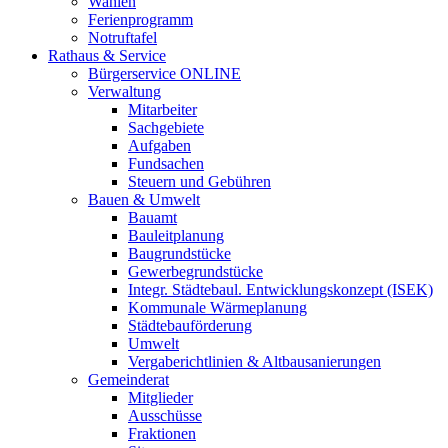
Wahlen
Ferienprogramm
Notruftafel
Rathaus & Service
Bürgerservice ONLINE
Verwaltung
Mitarbeiter
Sachgebiete
Aufgaben
Fundsachen
Steuern und Gebühren
Bauen & Umwelt
Bauamt
Bauleitplanung
Baugrundstücke
Gewerbegrundstücke
Integr. Städtebaul. Entwicklungskonzept (ISEK)
Kommunale Wärmeplanung
Städtebauförderung
Umwelt
Vergaberichtlinien & Altbausanierungen
Gemeinderat
Mitglieder
Ausschüsse
Fraktionen