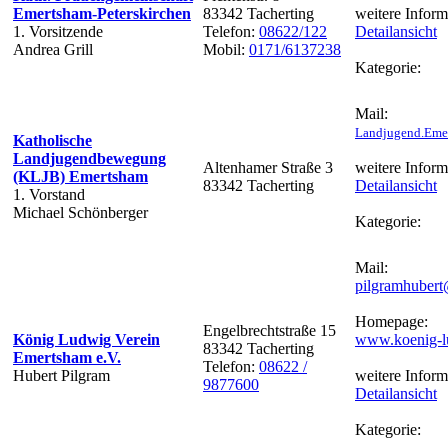
Emertsham-Peterskirchen
83342 Tacherting
weitere Inform
1. Vorsitzende
Telefon:
08622/122
Detailansicht
Andrea Grill
Mobil:
0171/6137238
Kategorie:
Mail:
Landjugend.Eme
Katholische
Landjugendbewegung
Altenhamer Straße 3
weitere Inform
(KLJB) Emertsham
83342 Tacherting
Detailansicht
1. Vorstand
Michael Schönberger
Kategorie:
Mail:
pilgramhuber
Homepage:
Engelbrechtstraße 15
König Ludwig Verein
www.koenig-l
83342 Tacherting
Emertsham e.V.
Telefon:
08622 /
Hubert Pilgram
weitere Inform
9877600
Detailansicht
Kategorie: