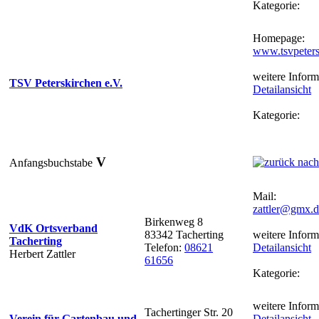
Kategorie:
Homepage:
www.tsvpeters
weitere Inform
TSV Peterskirchen e.V.
Detailansicht
Kategorie:
V
Anfangsbuchstabe
Mail:
zattler@gmx.d
Birkenweg 8
VdK Ortsverband
83342 Tacherting
weitere Inform
Tacherting
Telefon:
08621
Detailansicht
Herbert Zattler
61656
Kategorie:
weitere Inform
Tachertinger Str. 20
Verein für Gartenbau und
Detailansicht