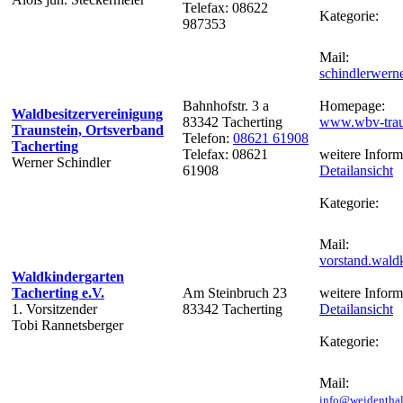
Telefax: 08622
Kategorie:
987353
Mail:
schindlerwer
Bahnhofstr. 3 a
Homepage:
Waldbesitzervereinigung
83342 Tacherting
www.wbv-trau
Traunstein, Ortsverband
Telefon:
08621 61908
Tacherting
Telefax: 08621
weitere Inform
Werner Schindler
61908
Detailansicht
Kategorie:
Mail:
vorstand.wald
Waldkindergarten
Tacherting e.V.
Am Steinbruch 23
weitere Inform
1. Vorsitzender
83342 Tacherting
Detailansicht
Tobi Rannetsberger
Kategorie:
Mail:
info@weidenthal