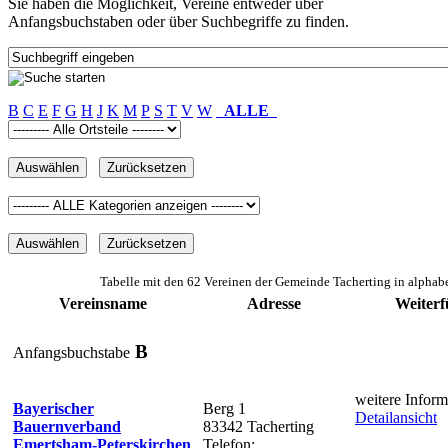
Sie haben die Möglichkeit, Vereine entweder über
Anfangsbuchstaben oder über Suchbegriffe zu finden.
B
C
E
F
G
H
J
K
M
P
S
T
V
W
ALLE
Tabelle mit den 62 Vereinen der Gemeinde Tacherting in alphab
Vereinsname
Adresse
Weiterf
B
Anfangsbuchstabe
weitere Inform
Bayerischer
Berg 1
Detailansicht
Bauernverband
83342 Tacherting
Emertsham-Peterskirchen
Telefon: