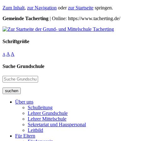
Zum Inhalt
,
zur Navigation
oder
zur Startseite
springen.
Gemeinde Tacherting
| Online: https://www.tacherting.de/
Schriftgröße
A
A
A
Suche Grundschule
suchen
Über uns
Schulleitung
Lehrer Grundschule
Lehrer Mittelschule
Sekretariat und Hauspersonal
Leitbild
Für Eltern